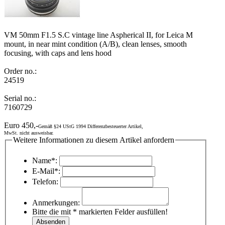
VM 50mm F1.5 S.C vintage line Aspherical II, for Leica M
mount, in near mint condition (A/B), clean lenses, smooth
focusing, with caps and lens hood
Order no.:
24519
Serial no.:
7160729
Euro 450,-
Gemäß §24 UStG 1994 Differenzbesteuerter Artikel,
MwSt. nicht ausweisbar.
Weitere Informationen zu diesem Artikel anfordern
Name*:
E-Mail*:
Telefon:
Anmerkungen:
Bitte die mit * markierten Felder ausfüllen!