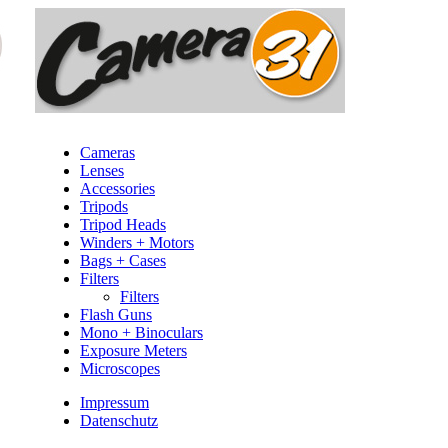
Cameras
Lenses
Accessories
Tripods
Tripod Heads
Winders + Motors
Bags + Cases
Filters
Filters
Flash Guns
Mono + Binoculars
Exposure Meters
Microscopes
Impressum
Datenschutz