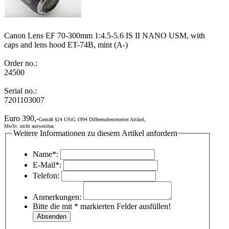
Canon Lens EF 70-300mm 1:4.5-5.6 IS II NANO USM, with
caps and lens hood ET-74B, mint (A-)
Order no.:
24500
Serial no.:
7201103007
Euro 390,-
Gemäß §24 UStG 1994 Differenzbesteuerter Artikel,
MwSt. nicht ausweisbar.
Weitere Informationen zu diesem Artikel anfordern
Name*:
E-Mail*:
Telefon:
Anmerkungen:
Bitte die mit * markierten Felder ausfüllen!