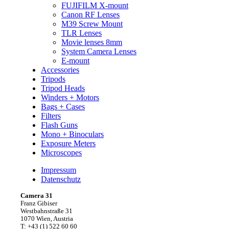
FUJIFILM X-mount
Canon RF Lenses
M39 Screw Mount
TLR Lenses
Movie lenses 8mm
System Camera Lenses
E-mount
Accessories
Tripods
Tripod Heads
Winders + Motors
Bags + Cases
Filters
Flash Guns
Mono + Binoculars
Exposure Meters
Microscopes
Impressum
Datenschutz
Camera 31
Franz Gibiser
Westbahnstraße 31
1070 Wien, Austria
T: +43 (1) 522 60 60