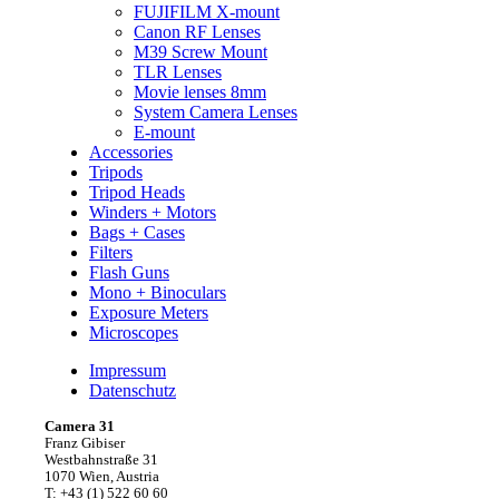
FUJIFILM X-mount
Canon RF Lenses
M39 Screw Mount
TLR Lenses
Movie lenses 8mm
System Camera Lenses
E-mount
Accessories
Tripods
Tripod Heads
Winders + Motors
Bags + Cases
Filters
Flash Guns
Mono + Binoculars
Exposure Meters
Microscopes
Impressum
Datenschutz
Camera 31
Franz Gibiser
Westbahnstraße 31
1070 Wien, Austria
T: +43 (1) 522 60 60