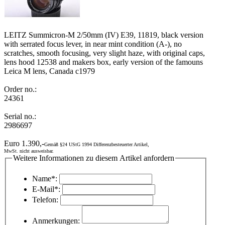
LEITZ Summicron-M 2/50mm (IV) E39, 11819, black version
with serrated focus lever, in near mint condition (A-), no
scratches, smooth focusing, very slight haze, with original caps,
lens hood 12538 and makers box, early version of the famouns
Leica M lens, Canada c1979
Order no.:
24361
Serial no.:
2986697
Euro 1.390,-
Gemäß §24 UStG 1994 Differenzbesteuerter Artikel,
MwSt. nicht ausweisbar.
Weitere Informationen zu diesem Artikel anfordern
Name*:
E-Mail*:
Telefon:
Anmerkungen: