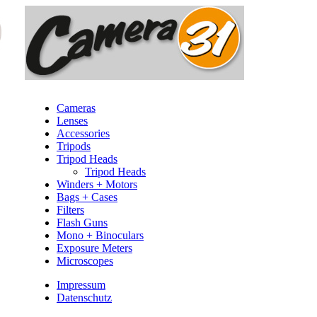
Cameras
Lenses
Accessories
Tripods
Tripod Heads
Tripod Heads
Winders + Motors
Bags + Cases
Filters
Flash Guns
Mono + Binoculars
Exposure Meters
Microscopes
Impressum
Datenschutz