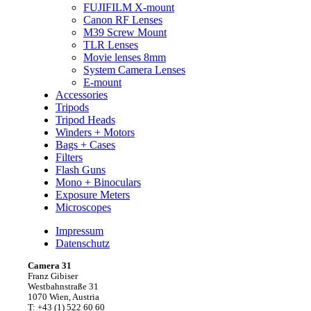
FUJIFILM X-mount
Canon RF Lenses
M39 Screw Mount
TLR Lenses
Movie lenses 8mm
System Camera Lenses
E-mount
Accessories
Tripods
Tripod Heads
Winders + Motors
Bags + Cases
Filters
Flash Guns
Mono + Binoculars
Exposure Meters
Microscopes
Impressum
Datenschutz
Camera 31
Franz Gibiser
Westbahnstraße 31
1070 Wien, Austria
T: +43 (1) 522 60 60