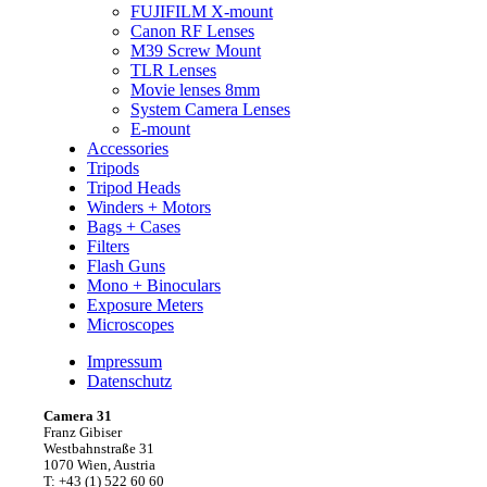
FUJIFILM X-mount
Canon RF Lenses
M39 Screw Mount
TLR Lenses
Movie lenses 8mm
System Camera Lenses
E-mount
Accessories
Tripods
Tripod Heads
Winders + Motors
Bags + Cases
Filters
Flash Guns
Mono + Binoculars
Exposure Meters
Microscopes
Impressum
Datenschutz
Camera 31
Franz Gibiser
Westbahnstraße 31
1070 Wien, Austria
T: +43 (1) 522 60 60