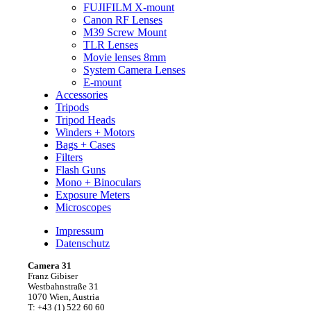
FUJIFILM X-mount
Canon RF Lenses
M39 Screw Mount
TLR Lenses
Movie lenses 8mm
System Camera Lenses
E-mount
Accessories
Tripods
Tripod Heads
Winders + Motors
Bags + Cases
Filters
Flash Guns
Mono + Binoculars
Exposure Meters
Microscopes
Impressum
Datenschutz
Camera 31
Franz Gibiser
Westbahnstraße 31
1070 Wien, Austria
T: +43 (1) 522 60 60