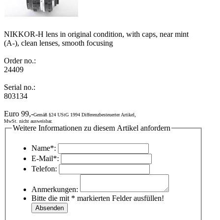
NIKKOR-H lens in original condition, with caps, near mint
(A-), clean lenses, smooth focusing
Order no.:
24409
Serial no.:
803134
Euro 99,-
Gemäß §24 UStG 1994 Differenzbesteuerter Artikel,
MwSt. nicht ausweisbar.
Weitere Informationen zu diesem Artikel anfordern
Name*:
E-Mail*:
Telefon:
Anmerkungen:
Bitte die mit * markierten Felder ausfüllen!