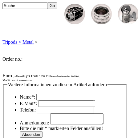
Tripods > Metal
>
Order no.:
Euro ,-
Gemäß §24 UStG 1994 Differenzbesteuerter Artikel,
MwSt. nicht ausweisbar.
Weitere Informationen zu diesem Artikel anfordern
Name*:
E-Mail*:
Telefon:
Anmerkungen:
Bitte die mit * markierten Felder ausfüllen!