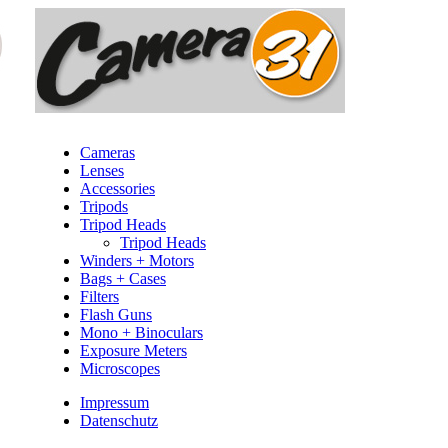
Cameras
Lenses
Accessories
Tripods
Tripod Heads
Tripod Heads
Winders + Motors
Bags + Cases
Filters
Flash Guns
Mono + Binoculars
Exposure Meters
Microscopes
Impressum
Datenschutz